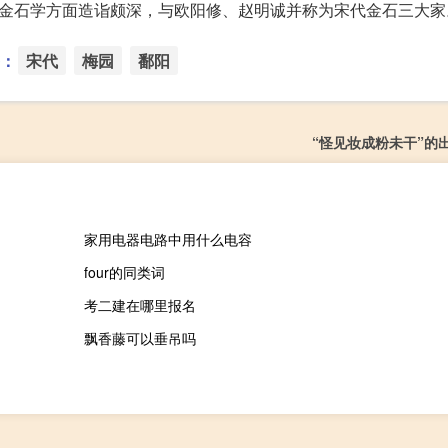
在金石学方面造诣颇深，与欧阳修、赵明诚并称为宋代金石三大家
：
宋代
梅园
鄱阳
“怪见妆成粉未干”的
家用电器电路中用什么电容
four的同类词
考二建在哪里报名
飘香藤可以垂吊吗