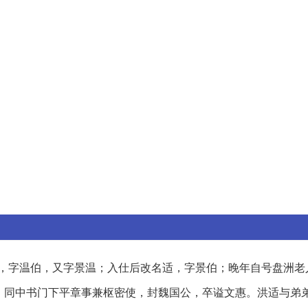
名造，字温伯，又字景温；入仕后改名适，字景伯；晚年自号盘洲老
、同中书门下平章事兼枢密使，封魏国公，卒谥文惠。洪适与弟