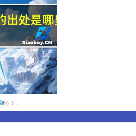
园
韵）》。