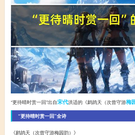
宋代
梅
“更待晴时赏一回”出自
洪适的《鹧鸪天（次曾守游
“更待晴时赏一回”全诗
《鹧鸪天（次曾守游梅园韵）》