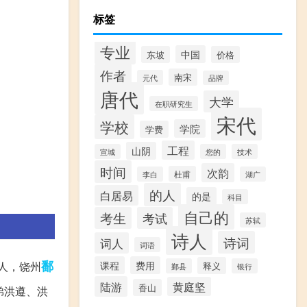
标签
专业
中国
东坡
价格
作者
南宋
元代
品牌
唐代
大学
在职研究生
宋代
学校
学院
学费
工程
山阴
宣城
您的
技术
时间
次韵
杜甫
李白
湖广
的人
白居易
的是
科目
自己的
考生
考试
苏轼
诗人
诗词
词人
词语
鄱
人，饶州
课程
费用
释义
鄞县
银行
陆游
黄庭坚
香山
弟洪遵、洪