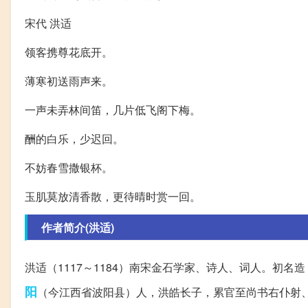
宋代 洪适
领客携尊花底开。
薄寒初送雨声来。
一声未弄林间笛，几片低飞阁下梅。
酬的白乐，少迟回。
不妨春雪撒银杯。
玉肌莫放清香散，更待晴时赏一回。
作者简介(洪适)
洪适（1117～1184）南宋金石学家、诗人、词人。初
阳
（今江西省波阳县）人，洪皓长子，累官至尚书右仆射