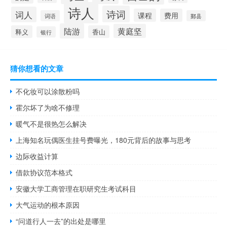
诗人
诗词
词人
课程
费用
词语
鄞县
陆游
黄庭坚
释义
香山
银行
猜你想看的文章
不化妆可以涂散粉吗
霍尔坏了为啥不修理
暖气不是很热怎么解决
上海知名玩偶医生挂号费曝光，180元背后的故事与思考
边际收益计算
借款协议范本格式
安徽大学工商管理在职研究生考试科目
大气运动的根本原因
“问道行人一去”的出处是哪里