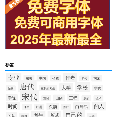
标签
专业
作者
中国
东坡
价格
南宋
元代
唐代
学校
大学
学费
在职研究生
品牌
宋代
工程
学院
山阴
宣城
您的
技术
时间
的人
白居易
次韵
杜甫
李白
湖广
自己的
考生
考试
的是
科目
苏轼