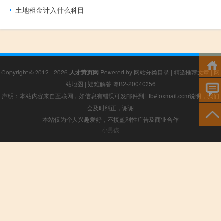
土地租金计入什么科目
Copyright © 2012 - 2026
人才黄页网
Powered by
网站分类目录
|
精选推荐文章
|
网
站地图
|
疑难解答
粤B2-20040256
声明：本站内容来自互联网，如信息有错误可发邮件到f_fb#foxmail.com说明，我们
会及时纠正，谢谢
本站仅为个人兴趣爱好，不接盈利性广告及商业合作
小男孩