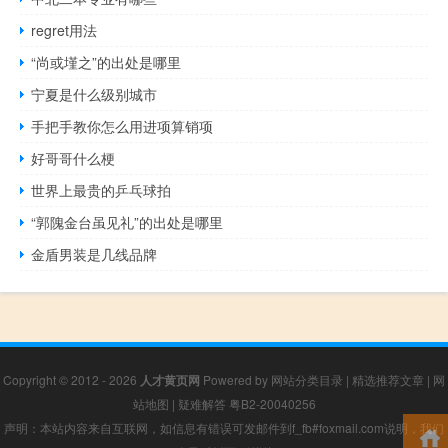
regret用法
“尚或墐之”的出处是哪里
宁夏是什么级别城市
手把手教你怎么用进项算销项
好哥哥什么梗
世界上最贵的乒乓球拍
“郭隗金台虽见礼”的出处是哪里
金盾男装是几线品牌
Copyright © 2012 - 2026
人才黄页网
Powered by
网站分类目录
|
精选推荐文章
|
网
站地图
|
疑难解答
粤B2-20040256
声明：本站内容来自互联网，如信息有错误可发邮件到f_fb#foxmail.com说明，我们