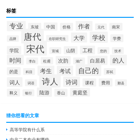
标签
专业
作者
中国
东坡
价格
南宋
元代
唐代
学校
大学
学费
在职研究生
品牌
宋代
工程
学院
山阴
宣城
您的
技术
时间
的人
白居易
次韵
杜甫
李白
湖广
自己的
考生
考试
的是
科目
苏轼
诗人
诗词
词人
课程
费用
词语
鄞县
陆游
黄庭坚
释义
香山
银行
猜你想看的文章
高等学院有什么系
中北二本专业有哪些