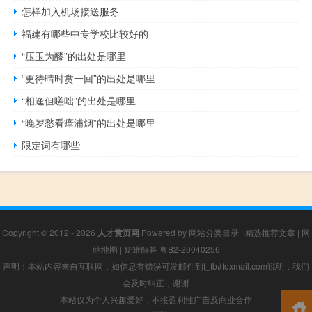
怎样加入机场接送服务
福建有哪些中专学校比较好的
“压玉为醪”的出处是哪里
“更待晴时赏一回”的出处是哪里
“相逢但嗟咄”的出处是哪里
“晚岁愁看瘴浦烟”的出处是哪里
限定词有哪些
Copyright © 2012 - 2026
人才黄页网
Powered by
网站分类目录
|
精选推荐文章
|
网
站地图
|
疑难解答
粤B2-20040256
声明：本站内容来自互联网，如信息有错误可发邮件到f_fb#foxmail.com说明，我们
会及时纠正，谢谢
本站仅为个人兴趣爱好，不接盈利性广告及商业合作