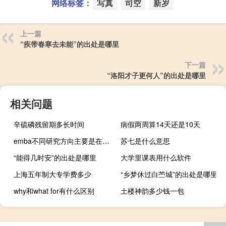
网络标签：
写真
司空
新岁
上一篇
“疾带春寒去未能”的出处是哪里
下一篇
“洛阳才子更何人”的出处是哪里
相关问题
辛硫磷残留期多长时间
病假两周算14天还是10天
emba不同研究方向主要是在哪些地方有差异
苏七是什么意思
“能得几时安”的出处是哪里
大学里课表用什么软件
上海五年制大专学费多少
“乡梦休过白苎城”的出处是哪里
why和what for有什么区别
土楼神韵多少钱一包