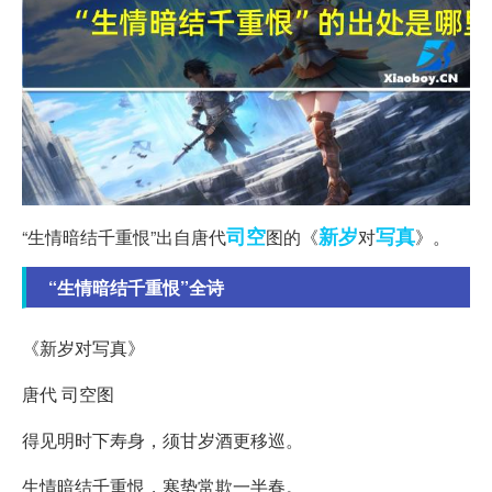
司空
新岁
写真
“生情暗结千重恨”出自唐代
图的《
对
》。
“生情暗结千重恨”全诗
《新岁对写真》
唐代 司空图
得见明时下寿身，须甘岁酒更移巡。
生情暗结千重恨，寒势常欺一半春。