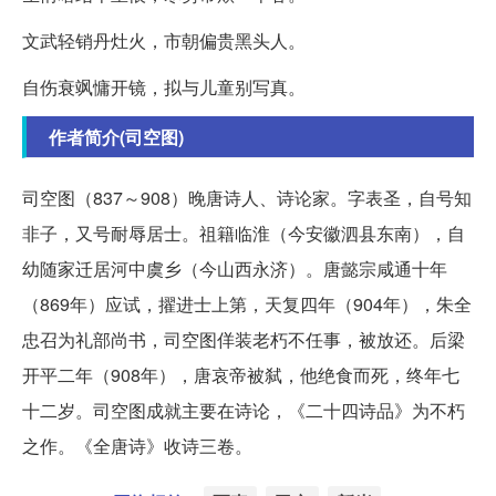
文武轻销丹灶火，市朝偏贵黑头人。
自伤衰飒慵开镜，拟与儿童别写真。
作者简介(司空图)
司空图（837～908）晚唐诗人、诗论家。字表圣，自号知
非子，又号耐辱居士。祖籍临淮（今安徽泗县东南），自
幼随家迁居河中虞乡（今山西永济）。唐懿宗咸通十年
（869年）应试，擢进士上第，天复四年（904年），朱全
忠召为礼部尚书，司空图佯装老朽不任事，被放还。后梁
开平二年（908年），唐哀帝被弑，他绝食而死，终年七
十二岁。司空图成就主要在诗论，《二十四诗品》为不朽
之作。《全唐诗》收诗三卷。