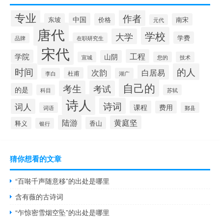
专业
作者
中国
东坡
价格
南宋
元代
唐代
学校
大学
学费
在职研究生
品牌
宋代
工程
学院
山阴
宣城
您的
技术
时间
的人
白居易
次韵
杜甫
李白
湖广
自己的
考生
考试
的是
科目
苏轼
诗人
诗词
词人
课程
费用
词语
鄞县
陆游
黄庭坚
释义
香山
银行
猜你想看的文章
“百啭千声随意移”的出处是哪里
含有薇的古诗词
“乍惊密雪烟空坠”的出处是哪里