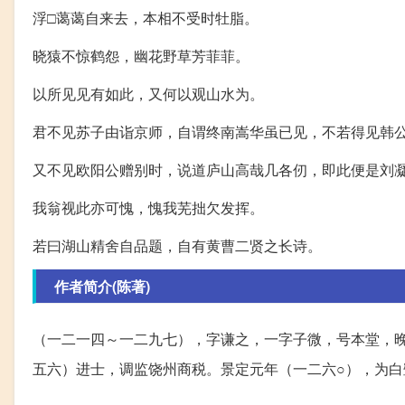
浮□蔼蔼自来去，本相不受时牡脂。
晓猿不惊鹤怨，幽花野草芳菲菲。
以所见见有如此，又何以观山水为。
君不见苏子由诣京师，自谓终南嵩华虽已见，不若得见韩
又不见欧阳公赠别时，说道庐山高哉几各仞，即此便是刘
我翁视此亦可愧，愧我芜拙欠发挥。
若曰湖山精舍自品题，自有黄曹二贤之长诗。
作者简介(陈著)
（一二一四～一二九七），字谦之，一字子微，号本堂，
五六）进士，调监饶州商税。景定元年（一二六○），为白