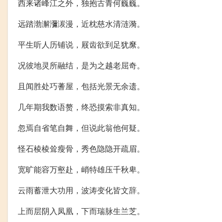
西来诸峰江之外，独抱古青何巍巍。
远踏渤澥瀰湠漫，近枕慈水清涟漪。
平生听人历铺说，屐齿欲到足犹縻。
况彼地灵所融结，是为之越老屈奇。
且闻胜处巧蓍屋，包括光景无余遗。
几年期我数语赘，终恐摸索非真知。
忽焉自省笔自舞，但说此翁他何疑。
怪石棱棱耸瘦骨，秀色隐隐开疏眉。
宽旷能容万壑赴，峭特雄压千秋卑。
云雨蓄泄大功用，波涛变化皆文辞。
上而层阴入凤凰，下而瑞脉生兰芝。