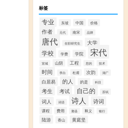
标签
专业
中国
东坡
价格
作者
南宋
元代
品牌
唐代
大学
在职研究生
宋代
学校
学院
学费
工程
山阴
宣城
您的
技术
时间
次韵
杜甫
李白
湖广
的人
白居易
的是
科目
自己的
考生
考试
苏轼
诗人
诗词
词人
词语
课程
费用
释义
鄞县
银行
陆游
黄庭坚
香山