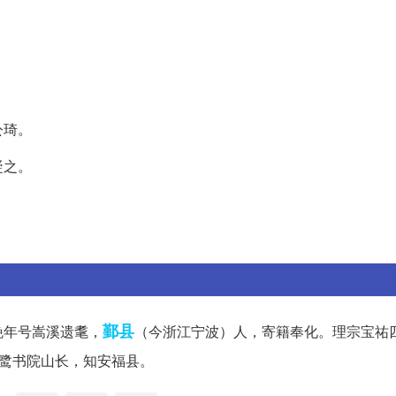
公琦。
凝之。
鄞县
晚年号嵩溪遗耄，
（今浙江宁波）人，寄籍奉化。理宗宝祐
鹭书院山长，知安福县。