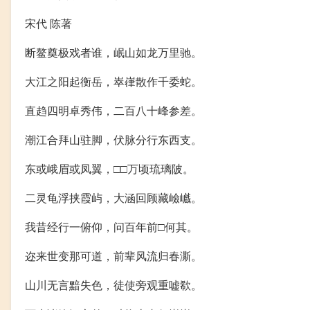
宋代 陈著
断鳌奠极戏者谁，岷山如龙万里驰。
大江之阳起衡岳，崒嵂散作千委蛇。
直趋四明卓秀伟，二百八十峰参差。
潮江合拜山驻脚，伏脉分行东西支。
东或峨眉或凤翼，□□万顷琉璃陂。
二灵龟浮挟霞屿，大涵回顾藏嶮巇。
我昔经行一俯仰，问百年前□何其。
迩来世变那可道，前辈风流归春澌。
山川无言黯失色，徒使旁观重嘘欷。