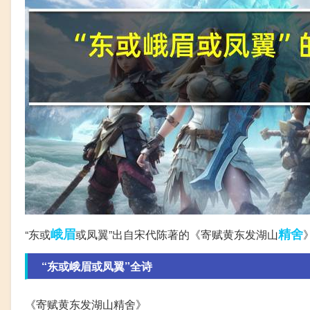
峨眉
精舍
“东或
或凤翼”出自宋代陈著的《寄赋黄东发湖山
“东或峨眉或凤翼”全诗
《寄赋黄东发湖山精舍》