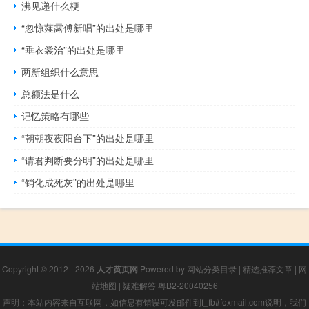
沸见递什么梗
“忽惊薤露傅新唱”的出处是哪里
“垂衣裳治”的出处是哪里
两新组织什么意思
总额法是什么
记忆策略有哪些
“朝朝夜夜阳台下”的出处是哪里
“请君判断要分明”的出处是哪里
“销化成死灰”的出处是哪里
Copyright © 2012 - 2026
人才黄页网
Powered by
网站分类目录
|
精选推荐文章
|
网
站地图
|
疑难解答
粤B2-20040256
声明：本站内容来自互联网，如信息有错误可发邮件到f_fb#foxmail.com说明，我们