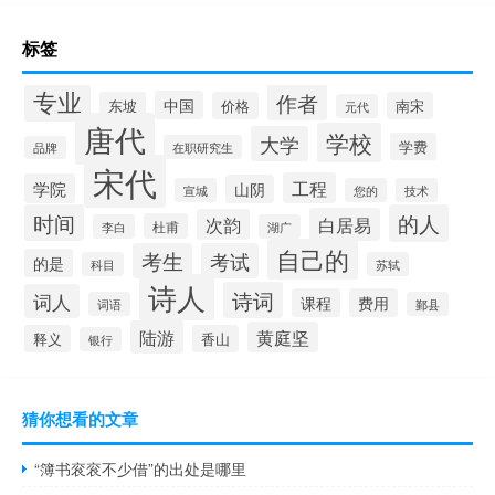
标签
专业
作者
中国
东坡
价格
南宋
元代
唐代
学校
大学
学费
在职研究生
品牌
宋代
工程
学院
山阴
宣城
您的
技术
时间
的人
白居易
次韵
杜甫
李白
湖广
自己的
考生
考试
的是
科目
苏轼
诗人
诗词
词人
课程
费用
词语
鄞县
陆游
黄庭坚
释义
香山
银行
猜你想看的文章
“簿书衮衮不少借”的出处是哪里