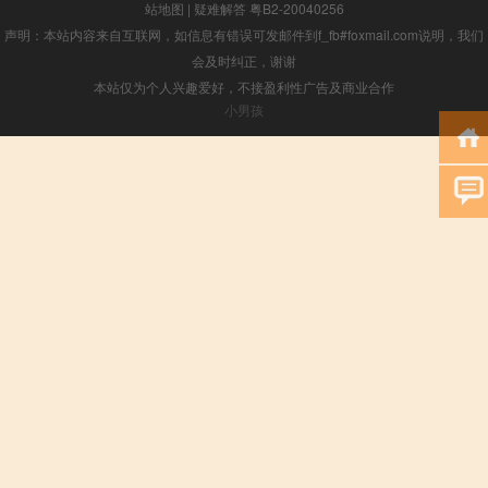
站地图
|
疑难解答
粤B2-20040256
声明：本站内容来自互联网，如信息有错误可发邮件到f_fb#foxmail.com说明，我们
会及时纠正，谢谢
本站仅为个人兴趣爱好，不接盈利性广告及商业合作
小男孩