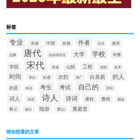
标签
专业
作者
中国
东坡
价格
南宋
元代
唐代
学校
大学
学费
在职研究生
品牌
宋代
工程
学院
山阴
宣城
您的
技术
时间
的人
白居易
次韵
杜甫
李白
湖广
自己的
考生
考试
的是
科目
苏轼
诗人
诗词
词人
课程
费用
词语
鄞县
陆游
黄庭坚
释义
香山
银行
猜你想看的文章