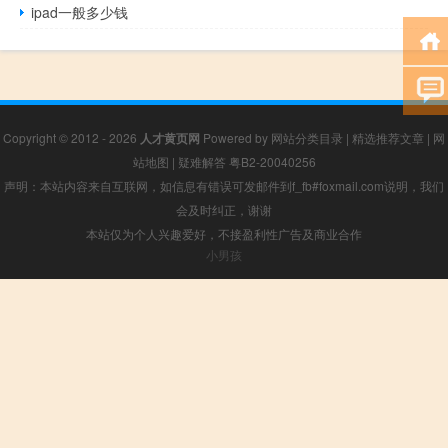
ipad一般多少钱
Copyright © 2012 - 2026
人才黄页网
Powered by
网站分类目录
|
精选推荐文章
|
网
站地图
|
疑难解答
粤B2-20040256
声明：本站内容来自互联网，如信息有错误可发邮件到f_fb#foxmail.com说明，我们
会及时纠正，谢谢
本站仅为个人兴趣爱好，不接盈利性广告及商业合作
小男孩