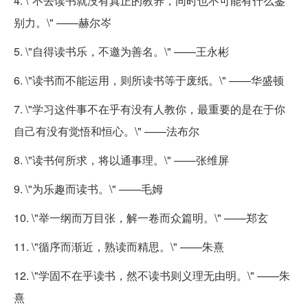
4. \"不去读书就没有真正的教养，同时也不可能有什么鉴
别力。\" ——赫尔岑
5. \"自得读书乐，不邀为善名。\" ——王永彬
6. \"读书而不能运用，则所读书等于废纸。\" ——华盛顿
7. \"学习这件事不在乎有没有人教你，最重要的是在于你
自己有没有觉悟和恒心。\" ——法布尔
8. \"读书何所求，将以通事理。\" ——张维屏
9. \"为乐趣而读书。\" ——毛姆
10. \"举一纲而万目张，解一卷而众篇明。\" ——郑玄
11. \"循序而渐近，熟读而精思。\" ——朱熹
12. \"学固不在乎读书，然不读书则义理无由明。\" ——朱
熹