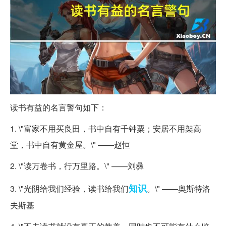
读书有益的名言警句如下：
1. \"富家不用买良田，书中自有千钟粟；安居不用架高
堂，书中自有黄金屋。\" ——赵恒
2. \"读万卷书，行万里路。\" ——刘彝
知识
3. \"光阴给我们经验，读书给我们
。\" ——奥斯特洛
夫斯基