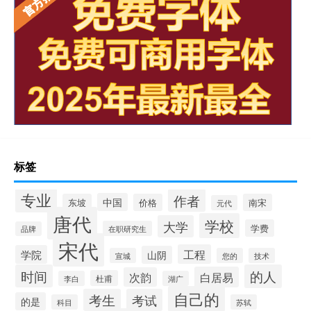
标签
专业
作者
中国
东坡
价格
南宋
元代
唐代
学校
大学
学费
在职研究生
品牌
宋代
工程
学院
山阴
宣城
您的
技术
时间
的人
白居易
次韵
杜甫
李白
湖广
自己的
考生
考试
的是
科目
苏轼