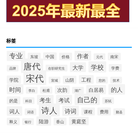
标签
专业
作者
中国
东坡
价格
南宋
元代
唐代
学校
大学
学费
在职研究生
品牌
宋代
工程
学院
山阴
宣城
您的
技术
时间
的人
白居易
次韵
杜甫
李白
湖广
自己的
考生
考试
的是
科目
苏轼
诗人
诗词
词人
课程
费用
词语
鄞县
陆游
黄庭坚
释义
香山
银行