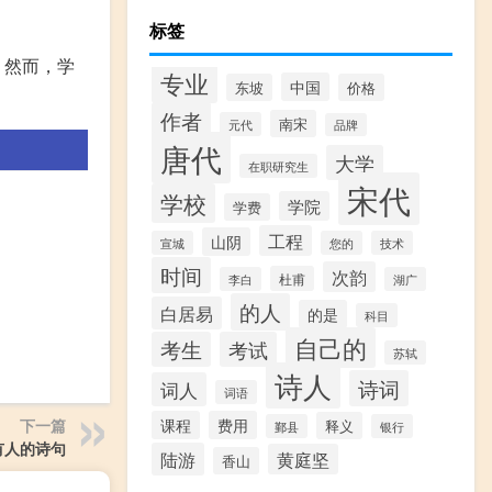
标签
。然而，学
专业
中国
东坡
价格
作者
南宋
元代
品牌
唐代
大学
在职研究生
宋代
学校
学院
学费
工程
山阴
宣城
您的
技术
时间
次韵
杜甫
李白
湖广
的人
白居易
的是
科目
自己的
考生
考试
苏轼
诗人
诗词
词人
词语
下一篇
课程
费用
释义
鄞县
银行
有人的诗句
陆游
黄庭坚
香山