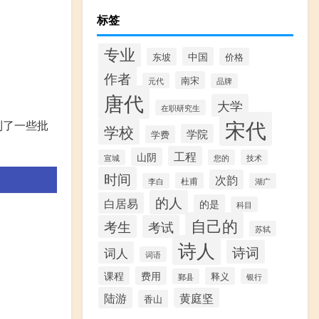
标签
专业
中国
东坡
价格
作者
南宋
元代
品牌
唐代
大学
在职研究生
宋代
到了一些批
学校
学院
学费
工程
山阴
宣城
您的
技术
时间
次韵
杜甫
李白
湖广
的人
白居易
的是
科目
自己的
考生
考试
苏轼
诗人
诗词
词人
词语
课程
费用
释义
鄞县
银行
陆游
黄庭坚
香山