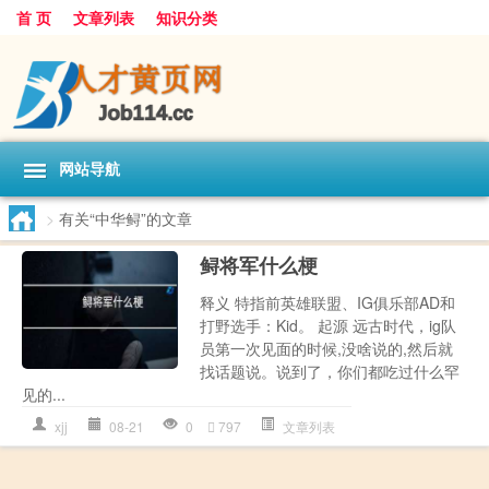
首 页
文章列表
知识分类
网站导航
>
有关“中华鲟”的文章
鲟将军什么梗
释义 特指前英雄联盟、IG俱乐部AD和
打野选手：Kid。 起源 远古时代，ig队
员第一次见面的时候,没啥说的,然后就
找话题说。说到了，你们都吃过什么罕
见的...
xjj
08-21
0
797
文章列表