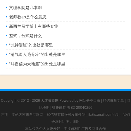
文理学院是几本啊
老师教ap是什么意思
新西兰留学博士有哪些专业
整式，分式是什么
“龙钟矍铄”的出处是哪里
“清气逼人毛骨冷”的出处是哪里
“耳岂信为天地籁”的出处是哪里
Copyright © 2012 - 2026
人才黄页网
Powered by
网站分类目录
|
精选推荐文章
|
网
站地图
|
疑难解答
粤B2-20040256
声明：本站内容来自互联网，如信息有错误可发邮件到f_fb#foxmail.com说明，我们
会及时纠正，谢谢
本站仅为个人兴趣爱好，不接盈利性广告及商业合作