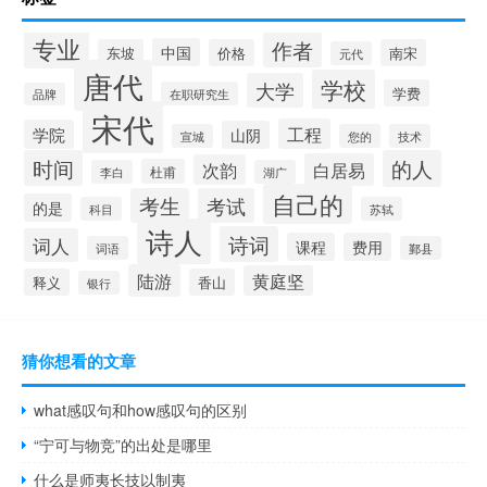
专业
作者
中国
东坡
价格
南宋
元代
唐代
学校
大学
学费
在职研究生
品牌
宋代
工程
学院
山阴
宣城
您的
技术
时间
的人
白居易
次韵
杜甫
李白
湖广
自己的
考生
考试
的是
科目
苏轼
诗人
诗词
词人
课程
费用
词语
鄞县
陆游
黄庭坚
释义
香山
银行
猜你想看的文章
what感叹句和how感叹句的区别
“宁可与物竞”的出处是哪里
什么是师夷长技以制夷