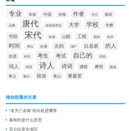
专业
作者
中国
东坡
价格
南宋
元代
唐代
学校
大学
学费
在职研究生
品牌
宋代
工程
学院
山阴
宣城
您的
技术
时间
的人
白居易
次韵
杜甫
李白
湖广
自己的
考生
考试
的是
科目
苏轼
诗人
诗词
词人
课程
费用
词语
鄞县
陆游
黄庭坚
释义
香山
银行
猜你想看的文章
“名为三命家”的出处是哪里
春秋韵是什么意思
百分比英文缩写