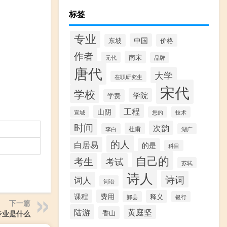
标签
专业
中国
东坡
价格
作者
南宋
元代
品牌
唐代
大学
在职研究生
宋代
学校
学院
学费
工程
山阴
宣城
您的
技术
时间
次韵
杜甫
李白
湖广
的人
白居易
的是
科目
自己的
考生
考试
苏轼
诗人
诗词
词人
词语
课程
费用
释义
鄞县
银行
下一篇
陆游
黄庭坚
香山
专业是什么