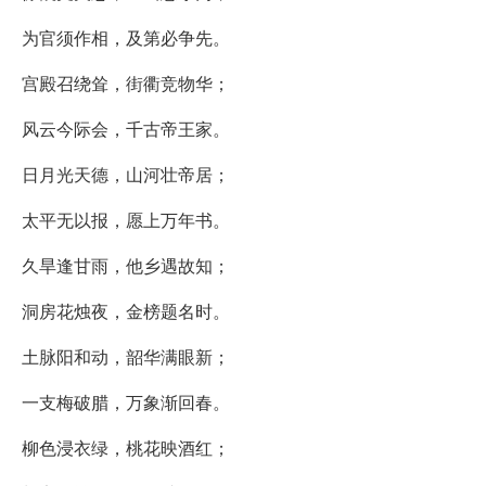
为官须作相，及第必争先。
宫殿召绕耸，街衢竞物华；
风云今际会，千古帝王家。
日月光天德，山河壮帝居；
太平无以报，愿上万年书。
久旱逢甘雨，他乡遇故知；
洞房花烛夜，金榜题名时。
土脉阳和动，韶华满眼新；
一支梅破腊，万象渐回春。
柳色浸衣绿，桃花映酒红；