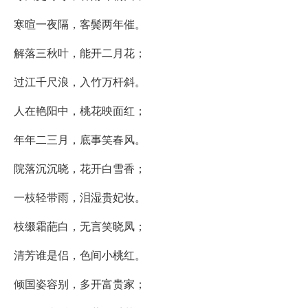
寒暄一夜隔，客鬓两年催。
解落三秋叶，能开二月花；
过江千尺浪，入竹万杆斜。
人在艳阳中，桃花映面红；
年年二三月，底事笑春风。
院落沉沉晓，花开白雪香；
一枝轻带雨，泪湿贵妃妆。
枝缀霜葩白，无言笑晓凤；
清芳谁是侣，色间小桃红。
倾国姿容别，多开富贵家；