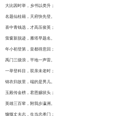
大比因时举，乡书以类升；
名题仙桂籍，天府快先登。
喜中青钱选，才高压俊英；
萤窗新脱迹，雁塔早题名。
年小初登第，皇都得意回；
禹门三级浪，平地一声雷。
一举登科目，双亲未老时；
锦衣归故里，端的是男儿。
玉殿传金榜，君恩赐状头；
英雄三百辈，附我步瀛洲。
慷慨丈夫志，生当忠孝门；