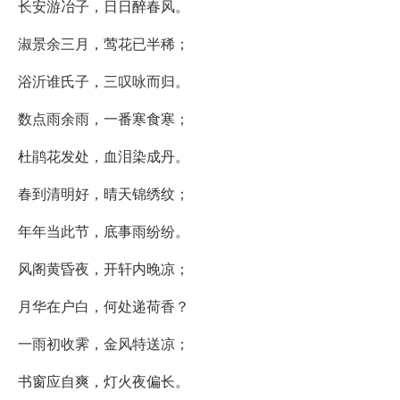
长安游冶子，日日醉春风。
淑景余三月，莺花已半稀；
浴沂谁氏子，三叹咏而归。
数点雨余雨，一番寒食寒；
杜鹃花发处，血泪染成丹。
春到清明好，晴天锦绣纹；
年年当此节，底事雨纷纷。
风阁黄昏夜，开轩内晚凉；
月华在户白，何处递荷香？
一雨初收霁，金风特送凉；
书窗应自爽，灯火夜偏长。