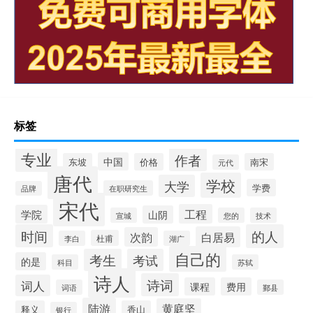
标签
专业
作者
中国
东坡
价格
南宋
元代
唐代
学校
大学
学费
在职研究生
品牌
宋代
工程
学院
山阴
宣城
您的
技术
时间
的人
白居易
次韵
杜甫
李白
湖广
自己的
考生
考试
的是
科目
苏轼
诗人
诗词
词人
课程
费用
词语
鄞县
陆游
黄庭坚
释义
香山
银行