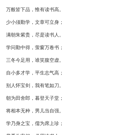
万般皆下品，惟有读书高。
少小须勤学，文章可立身；
满朝朱紫贵，尽是读书人。
学问勤中得，萤窗万卷书；
三冬今足用，谁笑腹空虚。
自小多才学，平生志气高；
别人怀宝剑，我有笔如刀。
朝为田舍郎，暮登天子堂；
将相本无种，男儿当自强。
学乃身之宝，儒为席上珍；