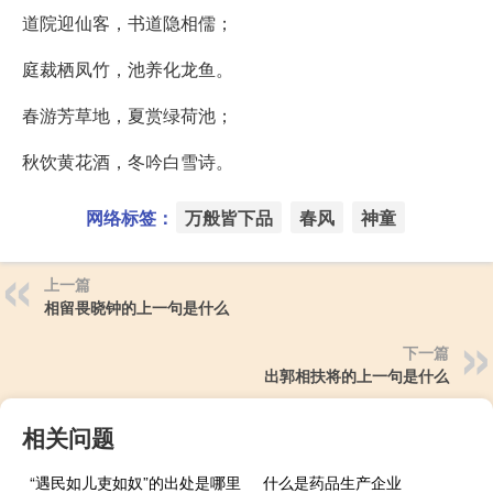
道院迎仙客，书道隐相儒；
庭裁栖凤竹，池养化龙鱼。
春游芳草地，夏赏绿荷池；
秋饮黄花酒，冬吟白雪诗。
网络标签：
万般皆下品
春风
神童
上一篇
相留畏晓钟的上一句是什么
下一篇
出郭相扶将的上一句是什么
相关问题
“遇民如儿吏如奴”的出处是哪里
什么是药品生产企业