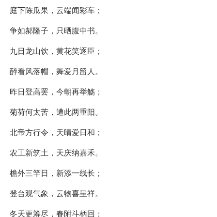
庭下陈瓜果，云端闻彩车；
争如郝隆子，只晒腹中书。
九日龙山饮，黄花笑逐臣；
醉看风落帽，舞爱月留人。
昨日登高罢，今朝再举觞；
菊荷何太苦，遭此两重阳。
北帝方行令，天晴爱日和；
农工新筑土，天庆纳嘉禾。
檐外三竿日，新添一线长；
登台观气象，云物喜呈祥。
冬天更筹尽，春附斗柄回；