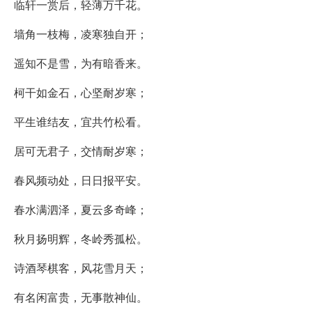
临轩一赏后，轻薄万千花。
墙角一枝梅，凌寒独自开；
遥知不是雪，为有暗香来。
柯干如金石，心坚耐岁寒；
平生谁结友，宜共竹松看。
居可无君子，交情耐岁寒；
春风频动处，日日报平安。
春水满泗泽，夏云多奇峰；
秋月扬明辉，冬岭秀孤松。
诗酒琴棋客，风花雪月天；
有名闲富贵，无事散神仙。