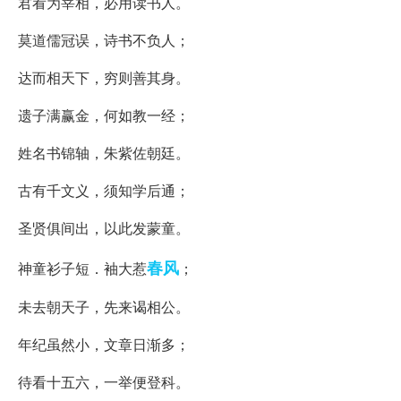
君看为宰相，必用读书人。
莫道儒冠误，诗书不负人；
达而相天下，穷则善其身。
遗子满赢金，何如教一经；
姓名书锦轴，朱紫佐朝廷。
古有千文义，须知学后通；
圣贤俱间出，以此发蒙童。
春风
神童衫子短．袖大惹
；
未去朝天子，先来谒相公。
年纪虽然小，文章日渐多；
待看十五六，一举便登科。