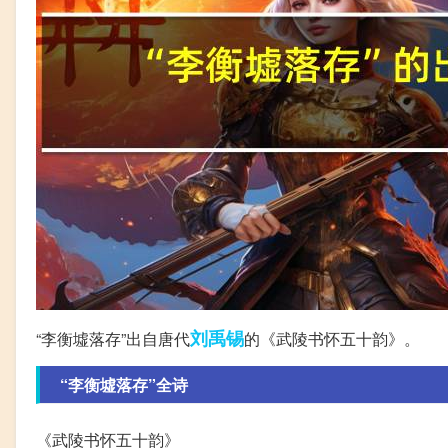
刘禹锡
“李衡墟落存”出自唐代
的《武陵书怀五十韵》。
“李衡墟落存”全诗
《武陵书怀五十韵》