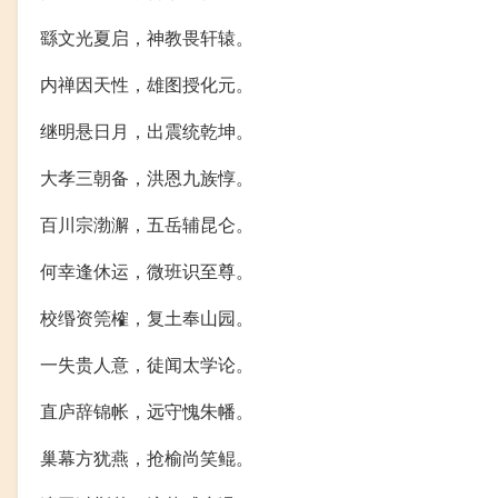
繇文光夏启，神教畏轩辕。
内禅因天性，雄图授化元。
继明悬日月，出震统乾坤。
大孝三朝备，洪恩九族惇。
百川宗渤澥，五岳辅昆仑。
何幸逢休运，微班识至尊。
校缗资筦榷，复土奉山园。
一失贵人意，徒闻太学论。
直庐辞锦帐，远守愧朱幡。
巢幕方犹燕，抢榆尚笑鲲。