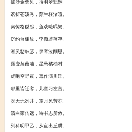
披沙金粟见，拾羽翠翘翻。
茗折苍溪秀，蘋生枉渚暄。
禽惊格磔起，鱼戏噞喁繁。
沉约台榭故，李衡墟落存。
湘灵悲鼓瑟，泉客泣酬恩。
露变蒹葭浦，星悬橘柚村。
虎咆空野震，鼍作满川浑。
邻里皆迁客，儿童习左言。
炎天无冽井，霜月见芳荪。
清白家传远，诗书志所敦。
列科叨甲乙，从宦出丘樊。