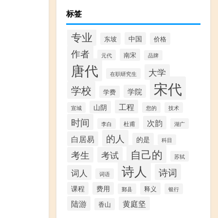
标签
专业
中国
东坡
价格
作者
南宋
元代
品牌
唐代
大学
在职研究生
宋代
学校
学院
学费
工程
山阴
宣城
您的
技术
时间
次韵
杜甫
李白
湖广
的人
白居易
的是
科目
自己的
考生
考试
苏轼
诗人
诗词
词人
词语
课程
费用
释义
鄞县
银行
陆游
黄庭坚
香山