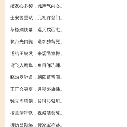
结友心多契，驰声气尚吞。
士安曾重赋，元礼许登门。
草檄嫖姚幕，巡兵戊己屯。
筑台先自隗，送客独留髡。
遂结王畿绶，来观衢室樽。
鸢飞入鹰隼，鱼目俪玙璠.
晓烛罗驰道，朝阳辟帝阍。
王正会夷夏，月朔盛旗幡。
独立当瑶阙，传呵步紫垣。
按章清犴狱，视祭洁蘋蘩。
御历昌期远，传家宝祚蕃。