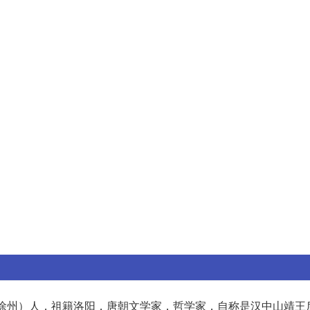
（今徐州）人，祖籍洛阳，唐朝文学家，哲学家，自称是汉中山靖王