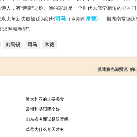
诗人，有“诗豪”之称。他的家庭是一个世代以儒学相传的书香门
司马
常德
来永贞革新失败被贬为朗州
（今湖南
）。据湖南常德历
“汉寿城春望”。
：
刘禹锡
司马
常德
“莫遣辉光深照泥”的
澳大利亚的主要美食
常州和溧阳哪个好
山东省考面试是双盲吗
草莓为什么冬天才有