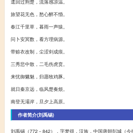
邅回过荆楚，流落感凉温。
旅望花无色，愁心醉不惛。
春江千里草，暮雨一声猿。
问卜安冥数，看方理病源。
带赊衣改制，尘涩剑成痕。
三秀悲中散，二毛伤虎贲。
来忧御魑魅，归愿牧鸡豚。
就日秦京远，临风楚奏烦。
南登无灞岸，旦夕上高原。
作者简介(刘禹锡)
刘禹锡（772－842），字梦得，汉族，中国唐朝彭城