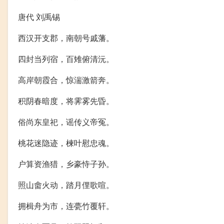
唐代 刘禹锡
西汉开支郡，南朝号戚藩。
四封当列宿，百雉俯清沅。
高岸朝霞合，惊湍激箭奔。
积阴春暗度，将霁雾先昏。
俗尚东皇祀，谣传义帝冤。
桃花迷隐迹，楝叶慰忠魂。
户算资渔猎，乡豪恃子孙。
照山畬火动，踏月俚歌喧。
拥楫舟为市，连甍竹覆轩。