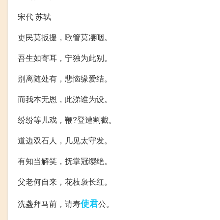
宋代 苏轼
吏民莫扳援，歌管莫凄咽。
吾生如寄耳，宁独为此别。
别离随处有，悲恼缘爱结。
而我本无恩，此涕谁为设。
纷纷等儿戏，鞭?登遭割截。
道边双石人，几见太守发。
有知当解笑，抚掌冠缨绝。
父老何自来，花枝袅长红。
使君
洗盏拜马前，请寿
公。