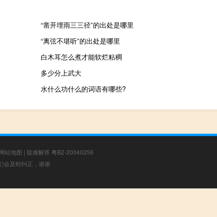
“凿开埋雨三三径”的出处是哪里
“离弦不堪听”的出处是哪里
白木耳怎么煮才能软烂粘稠
多少分上武大
水什么功什么的词语有哪些?
网站地图
|
疑难解答
粤B2-20040256
，我们会及时纠正，谢谢