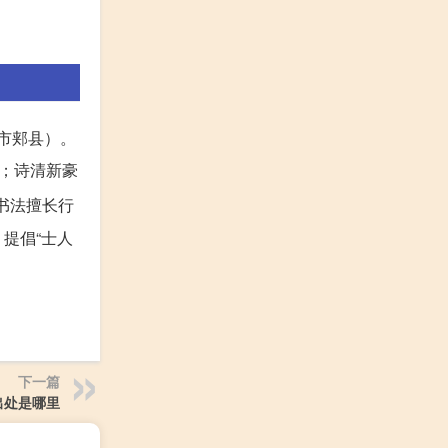
山市郏县）。
；诗清新豪
书法擅长行
提倡“士人
下一篇
出处是哪里