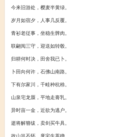
今来旧游处，樱麦半黄绿。
岁月如宿夕，人事几反覆。
青衫老従事，坐稳生髀肉。
联翩阅三守，迎送如转毂。
归耕何时决，田舍我已卜。
卜田向何许，石佛山南路。
下有尔家川，千畦种秔稌。
山泉宅龙蜃，平地走膏乳。
异时亩一金，近欲为逃户。
逝将解簪绂，卖剑买牛具。
故山岂不怀，废宅生蒿穞。