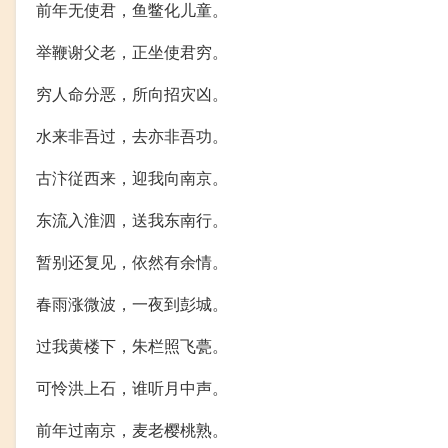
前年无使君，鱼鳖化儿童。
举鞭谢父老，正坐使君穷。
穷人命分恶，所向招灾凶。
水来非吾过，去亦非吾功。
古汴従西来，迎我向南京。
东流入淮泗，送我东南行。
暂别还复见，依然有余情。
春雨涨微波，一夜到彭城。
过我黄楼下，朱栏照飞甍。
可怜洪上石，谁听月中声。
前年过南京，麦老樱桃熟。