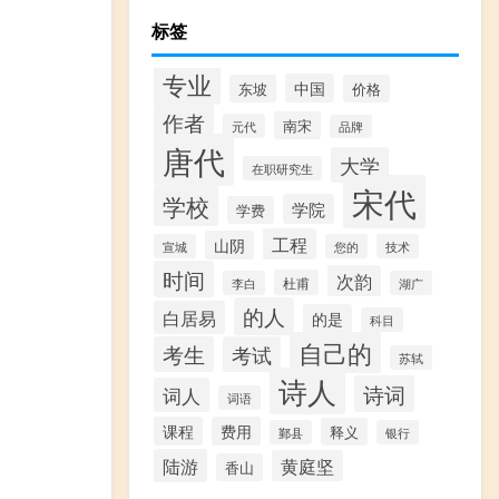
标签
专业
中国
东坡
价格
作者
南宋
元代
品牌
唐代
大学
在职研究生
宋代
学校
学院
学费
工程
山阴
宣城
您的
技术
时间
次韵
杜甫
李白
湖广
的人
白居易
的是
科目
自己的
考生
考试
苏轼
诗人
诗词
词人
词语
课程
费用
释义
鄞县
银行
陆游
黄庭坚
香山