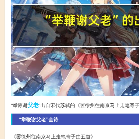
父老
“举鞭谢
”出自宋代苏轼的《罢徐州往南京马上走笔寄
“举鞭谢父老”全诗
《罢徐州往南京马上走笔寄子由五首》