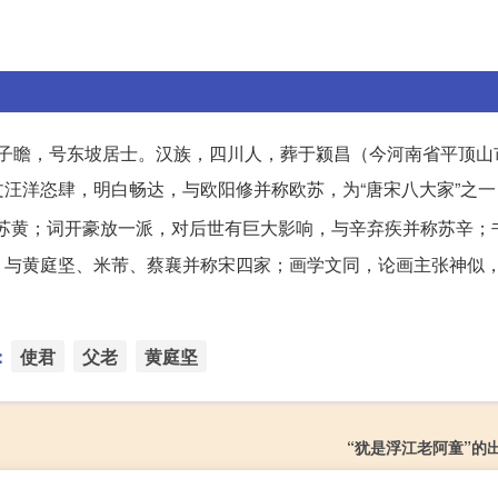
。字子瞻，号东坡居士。汉族，四川人，葬于颍昌（今河南省平顶
汪洋恣肆，明白畅达，与欧阳修并称欧苏，为“唐宋八大家”之一
苏黄；词开豪放一派，对后世有巨大影响，与辛弃疾并称苏辛；
与黄庭坚、米芾、蔡襄并称宋四家；画学文同，论画主张神似，
：
使君
父老
黄庭坚
“犹是浮江老阿童”的