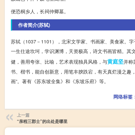
便恐桐乡人，长祠仲卿墓。
作者简介(苏轼)
苏轼（1037－1101），北宋文学家、书画家、美食家
一生仕途坎坷，学识渊博，天资极高，诗文书画皆精。其文
黄庭坚
健，善用夸张、比喻，艺术表现独具风格，与
并称
书、楷书，能自创新意，用笔丰腴跌宕，有天真烂漫之趣，
画”。著有《苏东坡全集》和《东坡乐府》等。
网络标签
上一篇
“亲程三郡士”的出处是哪里