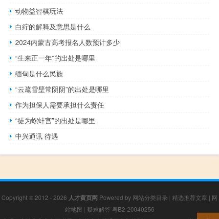
动物益智棋玩法
白紵的解释及意思是什么
2024内蒙古高考报名人数预计多少
“生来正一年”的出处是哪里
缅甸是什么民族
“云疏雪壁常阴阴”的出处是哪里
作为担保人需要承担什么责任
“徒为螺蚌宫”的出处是哪里
中兴通讯 待遇
Copyright © 2012 - 2026
人才黄页网
Powered by
网站分类目录
|
精选推荐文章
|
网
站地图
|
疑难解答
粤B2-20040256