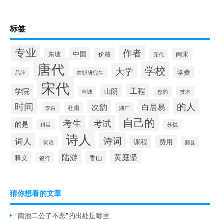
标签
专业
作者
中国
东坡
价格
南宋
元代
唐代
学校
大学
学费
在职研究生
品牌
宋代
工程
学院
山阴
宣城
您的
技术
时间
的人
白居易
次韵
杜甫
李白
湖广
自己的
考生
考试
的是
科目
苏轼
诗人
诗词
词人
课程
费用
词语
鄞县
陆游
黄庭坚
释义
香山
银行
猜你想看的文章
“南池二公了不恶”的出处是哪里