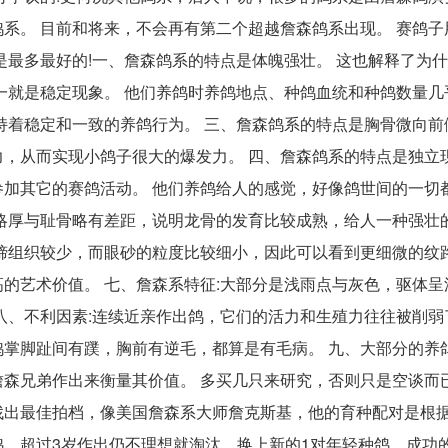
系。 目前和将来，不会再有第二个超越詹森鸽系出现。 赛鸽子
是最多最好的!一、詹森鸽系的特点是体魄强壮。 这也解释了为
一就是稳定现象。 他们养鸽时养鸽地点、种鸽血统和种鸽数量几
持着稳定和一致的养鸽行为。 三、詹森鸽系的特点是胸骨微向前
，从而实现小鸽子很大的爆发力。 四、詹森鸽系的特点是独立现
加其它的赛鸽活动。 他们养鸽给人的感觉，好像鸽世间的一切
略厚与耻骨略有差距，说明龙骨的发育比较成熟，给人一种强壮
缔组织较少，而眼砂的粒度比较细小，因此可以看到更细微的纹
的艺术价值。 七、詹森系特征:大部分是浅雨点与灰色，驱体呈
八、不利因素:连续近亲作出鸽，它们的活力和生殖力往往被削弱
掌脚趾间有蹼，胸前有逆毛，都算是有毛病。 九、大部分的养
森兄弟作出来衡量其价值。 多买几只来研究，否则只是空谈而
找出最佳拍档，像美国詹森系大师詹克斯基，他的育种配对是根
，超过3岁作出仍不理想就淘汰，换上新的1对年轻种鸽，成功