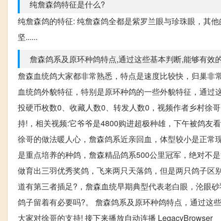
纯詹森鸽特征是什么?
纯詹森鸽的特征: 纯詹森鸽全都是紫罗兰眼与珍珠眼，其
坚......
詹森鸽系及原环种鸽特点,通过这些基本判断,能够有效
詹森血统鸽大家都非常熟悉，特点是速度比较快，归巢非
血统鸽外貌特征，特别是原环种鸽的一些外貌特征，通过这些
投硬币枚数0、收藏人数0、转发人数0，视频作者乡村徐
持!，相关视频:它爷爷是4800购进超极种雄，下午被鸽
徐哥的做法暖人心，詹森鸽系近亲回血，体型较小是正常现
是重点培养的种鸽，詹森精品鸽系500公里冠军，绝对不
做育出三羽优秀奖鸽，飞来两只天落鸽，但是两只鸽子区
道有第三者插足?，詹森血统早期典型代表老白眼，沦眼
鸽子留着有必要吗?。 詹森鸽系及原环种鸽特点，通过这
大家对徐哥的支持! 接下来播放自动连播 LegacyBrowser