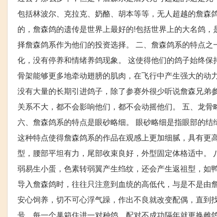
包括林波尔、克拉克、奶酪、胡本等等，无人超越的詹森鸽
的，詹森鸽的遗传是世界上最好的!包括世界上的大名鸽，
择詹森鸽系作为他们的投资选择。 二、詹森鸽系的特点之
化，没有停养和情绪养鸽现象。 这使得他们的鸽子始终保
骨架能够更多地牵动翅膀的肌肉，在飞行中产生强大的动力
没有大量的长期引进鸽子，除了参赛外很少听说詹森兄弟参
关系不大，都不会影响他们，都不会动摇他们。 五、龙骨
六、詹森鸽系的特点是眼砂略细。 眼砂略细是指眼部的结
这种特点使得詹森鸽系的作品在观感上更加细腻，具有更高
型，腰部平坦有力，尾部收束良好，外型固定体格适中。 
弱易生小蛋，色素转弱翼产生绉纹，还会产生返祖型，如鸭
导入詹森鸽时，往往只注意到血统的高低代，与是不是由詹
安心饲养，切不可心浮气躁，作出不良就改变配偶，直到
号，每一个巢箱住进一对种鸽，配对不成功隔年就更换雌鸽