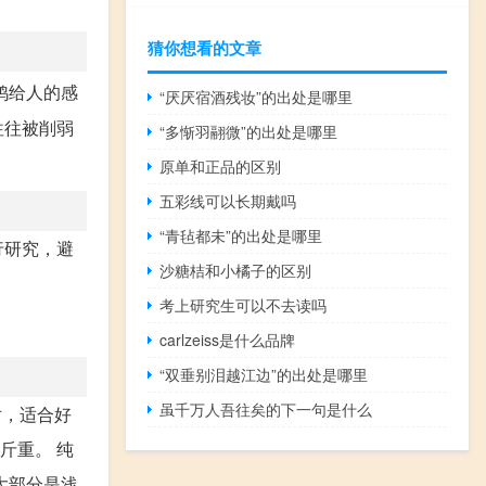
猜你想看的文章
鸽给人的感
“厌厌宿酒残妆”的出处是哪里
往往被削弱
“多惭羽翮微”的出处是哪里
原单和正品的区别
五彩线可以长期戴吗
“青毡都未”的出处是哪里
行研究，避
沙糖桔和小橘子的区别
考上研究生可以不去读吗
carlzeiss是什么品牌
“双垂别泪越江边”的出处是哪里
虽千万人吾往矣的下一句是什么
对，适合好
斤重。 纯
鸽大部分是浅