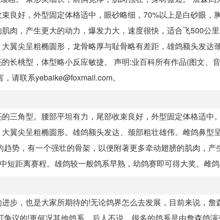
束良好，外型固定体格适中，眼砂略细，70%以上是白砂眼，
肌肉，产生更大的动力，爆发力大，速度很快，适合飞500公
，大翼尖呈粗椭圆形，龙骨略厚与耻骨略有差距，雄鸽额头发达
长桃型，体型略小反应敏捷。 声明:业百科所有作品(图文、音
yebaike@foxmail.com。
亮的三角型。腰部平坦有力，尾部收束良好，外型固定体格适中
，大翼尖呈粗椭圆形。雄鸽额头发达、颈部粗壮雄伟。雌鸽鼻型
的趋势，有一个强壮的骨架，以便附著更多牵动翅膀的肌肉，产
的中短距离赛程。雄鸽较一般鸽系早熟，幼鸽赛即可得大奖。雌
进步，也是大家所期待的!无论鸽界怎么去发展，目前来说，詹
可争议的!更何况其他鸽系，后人不说，很多的鸽系是由詹森鸽演