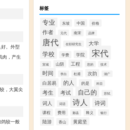
标签
专业
中国
东坡
价格
作者
南宋
元代
品牌
唐代
大学
在职研究生
良好。外型
宋代
学校
学院
学费
肌肉，产生
工程
山阴
宣城
您的
技术
时间
次韵
杜甫
李白
湖广
的人
白居易
的是
科目
差较，大翼尖
自己的
考生
考试
苏轼
诗人
诗词
词人
词语
课程
费用
释义
鄞县
银行
陆游
雄鸽较一般
黄庭坚
香山