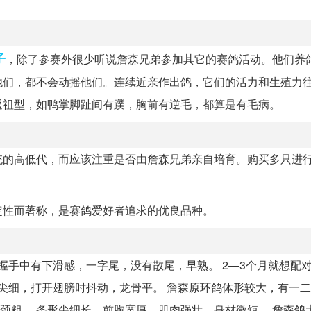
子
，除了参赛外很少听说詹森兄弟参加其它的赛鸽活动。他们养
他们，都不会动摇他们。连续近亲作出鸽，它们的活力和生殖力
返祖型，如鸭掌脚趾间有蹼，胸前有逆毛，都算是有毛病。
统的高低代，而应该注重是否由詹森兄弟亲自培育。购买多只进
。
定性而著称，是赛鸽爱好者追求的优良品种。
握手中有下滑感，一字尾，没有散尾，早熟。 2—3个月就想配
尖细，打开翅膀时抖动，龙骨平。 詹森原环鸽体形较大，有一二
头大，颈粗。 条形尖细长，前胸宽厚，肌肉强壮，身材微短。 詹森