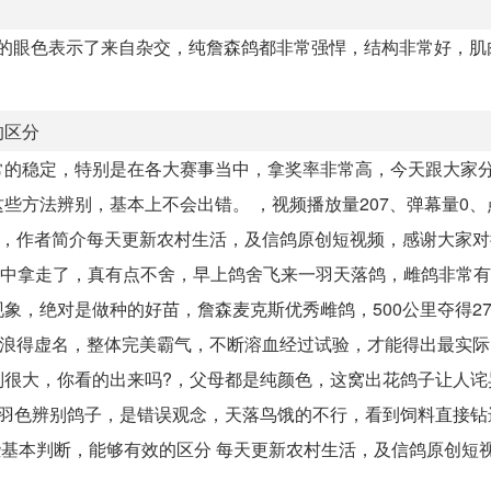
他的眼色表示了来自杂交，纯詹森鸽都非常强悍，结构非常好，肌
的区分
常的稳定，特别是在各大赛事当中，拿奖率非常高，今天跟大家
方法辨别，基本上不会出错。 ，视频播放量207、弹幕量0、
哥，作者简介每天更新农村生活，及信鸽原创短视频，感谢大家
友看中拿走了，真有点不舍，早上鸽舍飞来一羽天落鸽，雌鸽非常
象，绝对是做种的好苗，詹森麦克斯优秀雌鸽，500公里夺得2
是浪得虚名，整体完美霸气，不断溶血经过试验，才能得出最实
别很大，你看的出来吗?，父母都是纯颜色，这窝出花鸽子让人诧
砂羽色辨别鸽子，是错误观念，天落鸟饿的不行，看到饲料直接钻
些基本判断，能够有效的区分 每天更新农村生活，及信鸽原创短