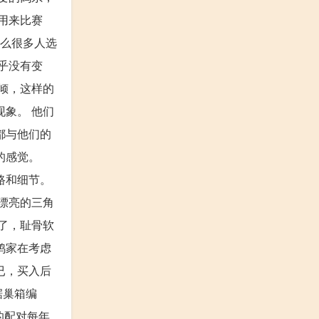
用来比赛
什么很多人选
乎没有变
倾，这样的
象。 他们
都与他们的
的感觉。
路和细节。
漂亮的三角
了，耻骨软
鸽家在考虑
已，买入后
据巢箱编
的配对每年