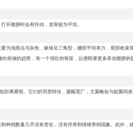
。
，打开翅膀时会有抖动，龙骨较为平坦。
主要为浅雨点与灰色，躯体呈三角型，腰部平坦有力，尾部收束
微向前倾的趋势，有一个强壮的骨架，以便附著更多牵动翅膀的
中短距离赛程。它们的羽质特佳，翼幅宽广，主翼略短与副翼间
统和种鸽数量几乎没有变化，没有停养和情绪养鸽现象。此外，