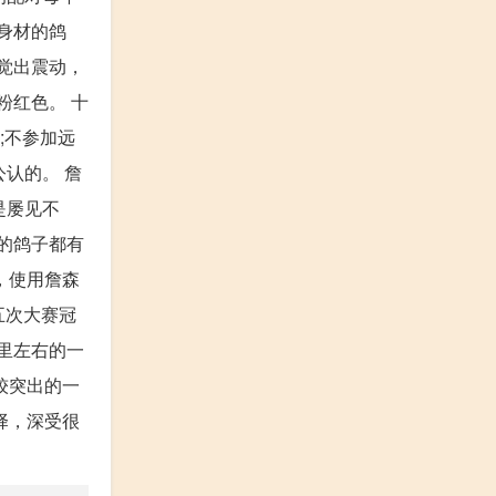
身材的鸽
觉出震动，
粉红色。 十
;不参加远
认的。 詹
是屡见不
的鸽子都有
，使用詹森
五次大赛冠
里左右的一
较突出的一
择，深受很