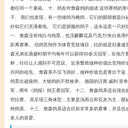
都住同一个巢箱。 十、鸽友对詹森鸽的描述:这些赛鸽的
子。 我们也发现，有一些雄鸽与雌鸽，它们的眼睛都是白
好似它们充满着电。 它们是驯服的鸽子，这永远是一只好
一、詹森没有纯白与纯黑，也没麒麟花及巧克力!夹白条用作
距离赛事。 信鸽竞翔作为体育竞技项目，比的就是归巢速度
森兄弟在鼎盛时期平均每年可以获得30多次冠军，在地方
鲜，往往让人感到不可思议。 近亲繁殖做种价值比竞翔价
共同的祖先。 詹森系不仅飞得好，做种价值也是青出于蓝
鸽育出超级鸽、大铭鸽的不胜枚举。 德国的汉斯·威利·里奇，
军，两年《鸽报》鸽王赛冠军。 十二、詹森鸽系适合现在
些比赛。 其呈现三角体型，主要是浅雨点和瓦灰为主，眼
种鸽系。 十三、詹森鸽系适合目前非常多的赛事，并且也
多人的喜爱。