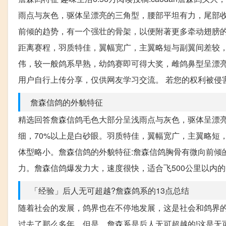
雨点与灰色，驱体呈漂亮的三角型，腰部平坦有力，尾部收
前倾的趋势，有一个强壮的骨架，以便附著更多牵动翅膀的
距离赛程，羽质特佳，翼幅宽广，主翼略短与副翼间差较
伟，较一般鸽系早熟，幼鸽赛即可得大奖，雌鸽鼻型呈漂亮的
用户自行上传分享，仅供网友学习交流。 若您的权利被侵害，请联系
詹森信鸽的外貌特征
精选回答詹森信鸽毛色大部分呈浅雨点与灰色，驱体呈漂
细，70%以上是白砂眼。羽质特佳，翼幅宽广，主翼略短
体型略小。詹森信鸽的外貌特征:詹森信鸽胸骨有微向前倾
力。詹森信鸽爆发力大，速度很快，适合飞500公里以内
「经验」后人无可超越?詹森鸽系的13点总结
随着社会的发展，鸽界也在不停地发展，这是社会和鸽界的
过去了那么多年，但是，詹森系是后人无可超越的!这是无