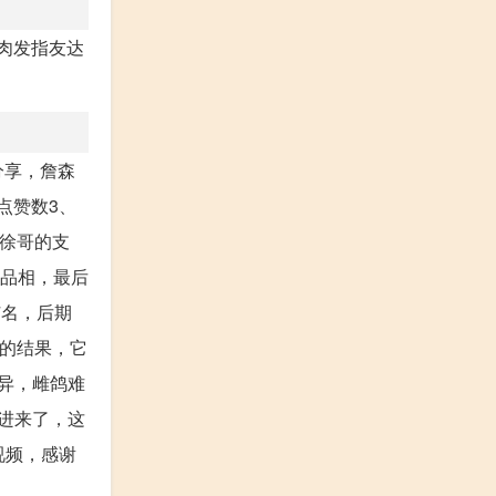
肉发指友达
分享，詹森
点赞数3、
对徐哥的支
有品相，最后
7名，后期
际的结果，它
异，雌鸽难
进来了，这
视频，感谢