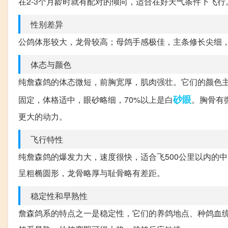
在2-3个月龄时就有配对的倾向，适合在好天气条件下飞行
性别差异
公鸽体形较大，龙骨较高；母鸽手感极佳，主条修长尖细
体态与颜色
纯詹森鸽的体态微短，前胸宽厚，肌肉强壮。它们的颜色
砂眼
固定，体格适中，眼砂略细，70%以上是白
。胸骨有
更大的动力。
飞行特性
纯詹森鸽的爆发力大，速度很快，适合飞500公里以内的
呈粗椭圆形，龙骨略厚与耻骨略有差距。
稳定性和早熟性
詹森鸽系的特点之一是稳定性，它们的养鸽地点、种鸽血