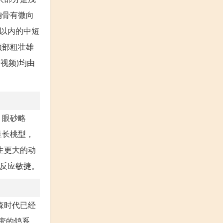
胸骨有微向
里以内的中短
颈部粗壮雄
视频)均由
。眼砂略
呈长桃型，
生更大的动
鸽反应敏捷。
森时代已经
变的鸽系，