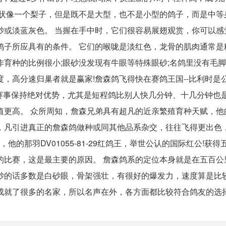
形状像一个梨子，但是既不是大型，也不是小型的鸽子，而是中等
砂或淡蓝灰色。 当握在手中时，它们很容易展翅观赏，你可以感
鸽子所应具有的条件。 它们的喉咙是淡红色，龙骨的肌肉通常是
育种的比例很小;眼砂没发现有牛眼等特殊眼砂;名鸽里没有毛脚
，高分速归巢者就是赢家!詹森鸽飞得快在赛鸽王国--比利时是公
赛事保持绝对优势，尤其是短程鸽比别人快几分钟、十几分钟也
值更高。 众所周知，詹森兄弟具有超凡的近亲繁殖育种天赋，他
，凡引进真正的詹森鸽做种或同其他品系杂交，往往飞得更出色
他的那羽DV01055-81-29红鸽王，举世公认的国际红公!获得
的比赛，这是最主要的原因。 詹森鸽系的定位本身就是在五百公
砂的话多数是白砂眼，骨架强壮，有很好的爆发力，速度算是比
成就了很多的名家，所以名声在外，各方面都比较符合鸽友的选