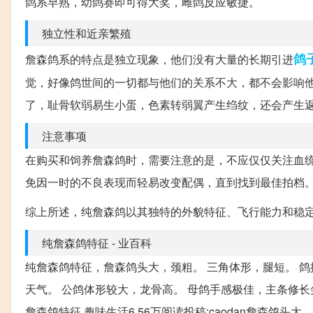
鸽系早熟，幼鸽赛即可得大奖，雌鸽反应敏捷。
独立性和近亲繁殖
鸽
詹森鸽系的特点是独立现象，他们没有大量的长期引进
觉，好像鸽世间的一切都与他们的关系不大，都不会影响
了，耻骨软弱易生小蛋，色素转弱翼产生绉纹，还会产生
注意事项
在购买和饲养詹森鸽时，需要注意的是，不应仅仅关注血
免因一时的不良表现而轻易改变配偶，直到找到最佳拍档
综上所述，纯詹森鸽以其独特的外貌特征、飞行能力和稳
纯詹森鸽特征 - 业百科
纯詹森鸽特征，詹森鸽头大，颈粗。 三角体形，腿短。 鸽
天气。 公鸽体形较大，龙骨高。 母鸽手感极佳，主条修长
詹森鸽特征 趣味生活6.56万阅读投稿:caodan詹森鸽