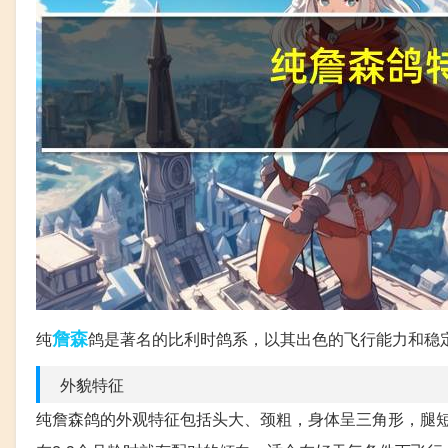
詹森
纯
鸽是著名的比利时鸽系，以其出色的飞行能力和稳
外貌特征
纯詹森鸽的外观特征包括头大、颈粗，身体呈三角形，腿