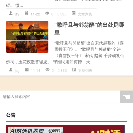
碍。 微...
jzy
11-22
0
535
文章列表
“歌呼且与邻翁醉”的出处是哪
里
“歌呼且与邻翁醉”出自宋代赵蕃的《喜
雪投王守》。 “歌呼且与邻翁醉”全诗
《喜雪投王守》 宋代 赵蕃 千骑朝礼仙
佛祠，玉花夜散答诚思。 守惟民虑知何德，天...
jzg
11-14
0
335
文章列表
☚
公告