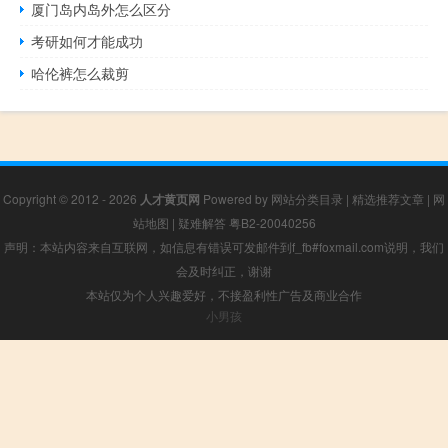
厦门岛内岛外怎么区分
考研如何才能成功
哈伦裤怎么裁剪
Copyright © 2012 - 2026
人才黄页网
Powered by
网站分类目录
|
精选推荐文章
|
网
站地图
|
疑难解答
粤B2-20040256
声明：本站内容来自互联网，如信息有错误可发邮件到f_fb#foxmail.com说明，我们
会及时纠正，谢谢
本站仅为个人兴趣爱好，不接盈利性广告及商业合作
小男孩