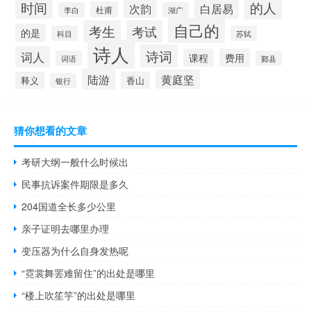
时间
的人
白居易
次韵
杜甫
李白
湖广
自己的
考生
考试
的是
科目
苏轼
诗人
诗词
词人
课程
费用
词语
鄞县
陆游
黄庭坚
释义
香山
银行
猜你想看的文章
考研大纲一般什么时候出
民事抗诉案件期限是多久
204国道全长多少公里
亲子证明去哪里办理
变压器为什么自身发热呢
“霓裳舞罢难留住”的出处是哪里
“楼上吹笙竽”的出处是哪里