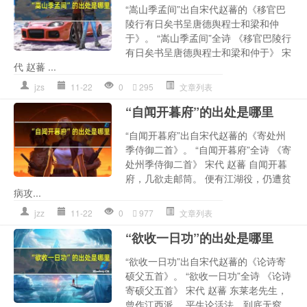
“嵩山季孟间”出自宋代赵蕃的《移官巴
陵行有日矣书呈唐德舆程士和梁和仲
于》。 “嵩山季孟间”全诗 《移官巴陵行
有日矣书呈唐德舆程士和梁和仲于》 宋
代 赵蕃 ...
jzs
11-22
0
295
文章列表
“自闻开暮府”的出处是哪里
“自闻开暮府”出自宋代赵蕃的《寄处州
季侍御二首》。 “自闻开暮府”全诗 《寄
处州季侍御二首》 宋代 赵蕃 自闻开暮
府，几欲走邮筒。 便有江湖役，仍遭贫
病攻...
jzz
11-22
0
977
文章列表
“欲收一日功”的出处是哪里
“欲收一日功”出自宋代赵蕃的《论诗寄
硕父五首》。 “欲收一日功”全诗 《论诗
寄硕父五首》 宋代 赵蕃 东莱老先生，
曾作江西派。 平生论活法，到底无窒