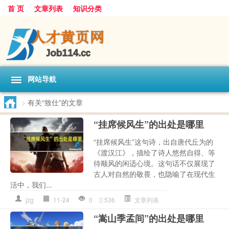
首 页
文章列表
知识分类
网站导航
>
有关“致仕”的文章
“挂席候风生”的出处是哪里
“挂席候风生”这句诗，出自唐代丘为的
《渡汉江》，描绘了诗人悠然自得、等
待顺风的闲适心境。这句话不仅展现了
古人对自然的敬畏，也隐喻了在现代生
活中，我们...
jzg
11-24
0
536
文章列表
“嵩山季孟间”的出处是哪里